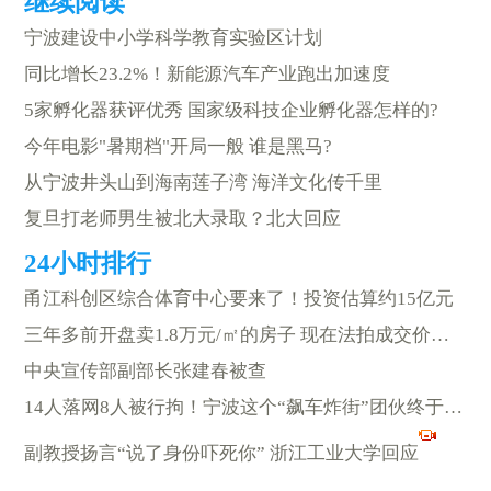
宁波建设中小学科学教育实验区计划
同比增长23.2%！新能源汽车产业跑出加速度
5家孵化器获评优秀 国家级科技企业孵化器怎样的?
今年电影"暑期档"开局一般 谁是黑马?
从宁波井头山到海南莲子湾 海洋文化传千里
复旦打老师男生被北大录取？北大回应
甬江科创区综合体育中心要来了！投资估算约15亿元
三年多前开盘卖1.8万元/㎡的房子 现在法拍成交价竟只有……
中央宣传部副部长张建春被查
14人落网8人被行拘！宁波这个“飙车炸街”团伙终于栽了
副教授扬言“说了身份吓死你” 浙江工业大学回应