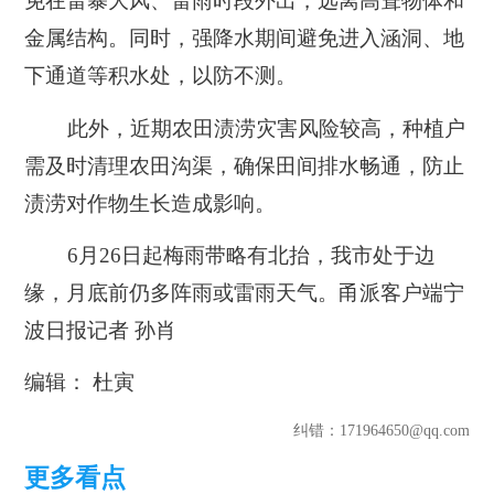
免在雷暴大风、雷雨时段外出，远离高耸物体和
金属结构。同时，强降水期间避免进入涵洞、地
下通道等积水处，以防不测。
此外，近期农田渍涝灾害风险较高，种植户
需及时清理农田沟渠，确保田间排水畅通，防止
渍涝对作物生长造成影响。
6月26日起梅雨带略有北抬，我市处于边
缘，月底前仍多阵雨或雷雨天气。甬派客户端宁
波日报
记者 孙肖
编辑： 杜寅
纠错
：171964650@qq.com