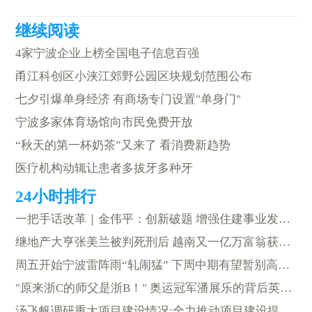
4家宁波企业上榜全国电子信息百强
甬江科创区小浃江郊野公园区块规划范围公布
七夕引爆单身经济 有商场专门设置"单身门"
宁波多家体育场馆向市民免费开放
“秋天的第一杯奶茶”又来了 看消费新趋势
医疗机构动辄让患者多拔牙多种牙
一把手话改革｜金伟平：创新破题 增强住建事业发展新动能
继地产大亨张美兰被判死刑后 越南又一亿万富翁获刑21年
周五开始宁波雷阵雨“轧闹猛” 下周中期有望暂别高温天
"原来浙C的师父是浙B！" 奥运冠军潘展乐的背后英雄是阿拉宁波人
汤飞帆调研重大项目建设情况:全力推动项目建设提速增效