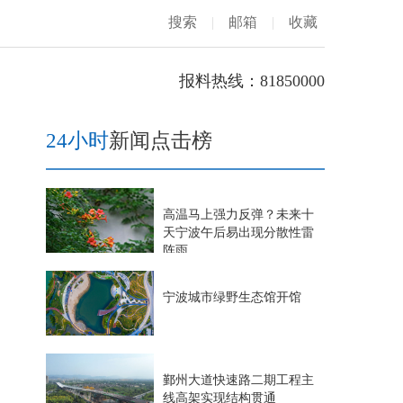
搜索
|
邮箱
|
收藏
报料热线：81850000
24小时
新闻点击榜
高温马上强力反弹？未来十
天宁波午后易出现分散性雷
阵雨
宁波城市绿野生态馆开馆
鄞州大道快速路二期工程主
线高架实现结构贯通