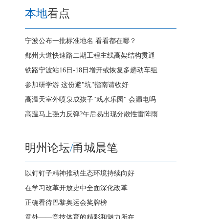
本地
看点
宁波公布一批标准地名 看看都在哪？
鄞州大道快速路二期工程主线高架结构贯通
铁路宁波站16日-18日增开或恢复多趟动车组
参加研学游 这份避"坑"指南请收好
高温天室外喷泉成孩子"戏水乐园" 会漏电吗
高温马上强力反弹?午后易出现分散性雷阵雨
明州论坛
/
甬城晨笔
以钉钉子精神推动生态环境持续向好
在学习改革开放史中全面深化改革
正确看待巴黎奥运会奖牌榜
意外——竞技体育的精彩和魅力所在