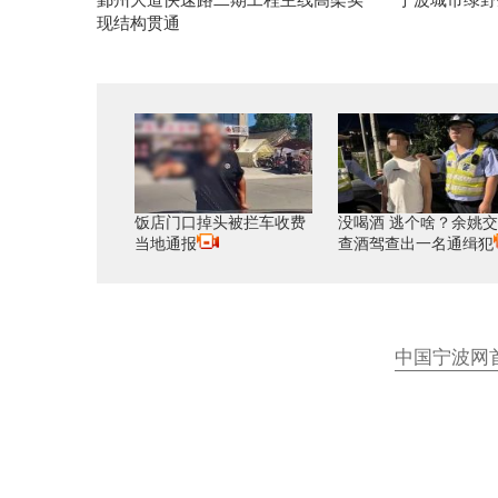
鄞州大道快速路二期工程主线高架实
宁波城市绿野
现结构贯通
饭店门口掉头被拦车收费
没喝酒 逃个啥？余姚
当地通报
查酒驾查出一名通缉犯
中国宁波网