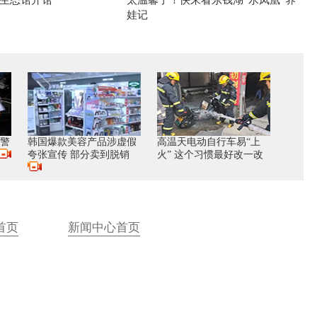
生态馆开馆
太温馨了！快来看东钱湖“水凤凰”养
娃记
交警
韩国爆款美容产品涉虚假
高温天电动自行车易“上
夸张宣传 部分卖到脱销
火” 这个习惯最好改一改
首页
新闻中心首页