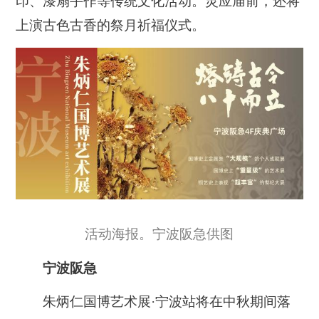
印、漆扇手作等传统文化活动。灵应庙前，还将
上演古色古香的祭月祈福仪式。
活动海报。宁波阪急供图
宁波阪急
朱炳仁国博艺术展·宁波站将在中秋期间落