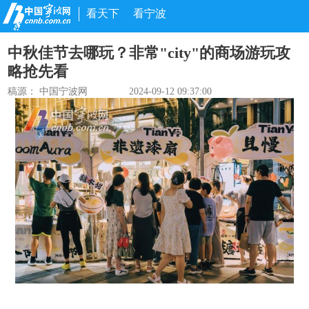
看天下
看宁波
中秋佳节去哪玩？非常"city"的商场游玩攻
略抢先看
稿源： 中国宁波网
2024-09-12 09:37:00