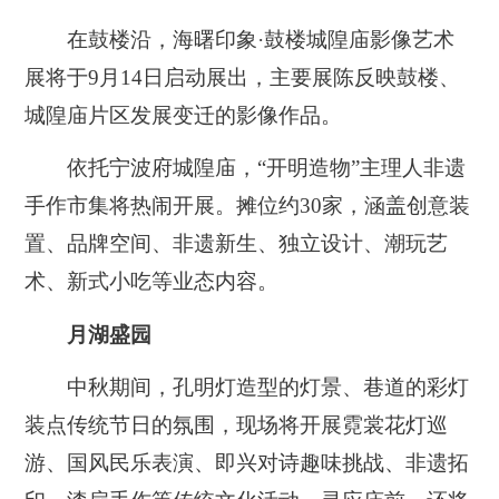
在鼓楼沿，海曙印象·鼓楼城隍庙影像艺术
展将于9月14日启动展出，主要展陈反映鼓楼、
城隍庙片区发展变迁的影像作品。
依托宁波府城隍庙，“开明造物”主理人非遗
手作市集将热闹开展。摊位约30家，涵盖创意装
置、品牌空间、非遗新生、独立设计、潮玩艺
术、新式小吃等业态内容。
月湖盛园
中秋期间，孔明灯造型的灯景、巷道的彩灯
装点传统节日的氛围，现场将开展霓裳花灯巡
游、国风民乐表演、即兴对诗趣味挑战、非遗拓