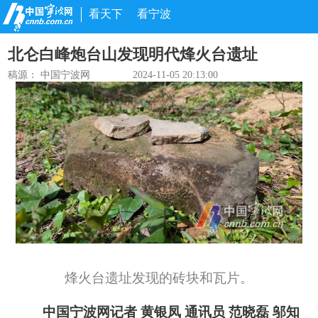
看天下
看宁波
北仑白峰炮台山发现明代烽火台遗址
稿源： 中国宁波网
2024-11-05 20:13:00
烽火台遗址发现的砖块和瓦片。
中国宁波网记者 黄银凤 通讯员 范晓磊 邬知