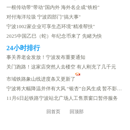
一根传动带"带动"国内外 海外名企成"铁粉"
对付海洋垃圾 宁波四部门"搞大事"
宁波1002家企业可享生态环境"精准帮扶"
2025中国乙巳（蛇）年纪念币来了 先睹为快
事关养老金发放！宁波发布重要通知
关门跑路！这家店突然人去楼空 有人刚充了几千元
市域铁路象山线进度条又更新了
宁波将大幅降温并伴有大风 “银杏”台风生成 暂不影响本市
11月6日起铁路宁波站北广场人工售票窗口暂停服务
回首页
回顶部