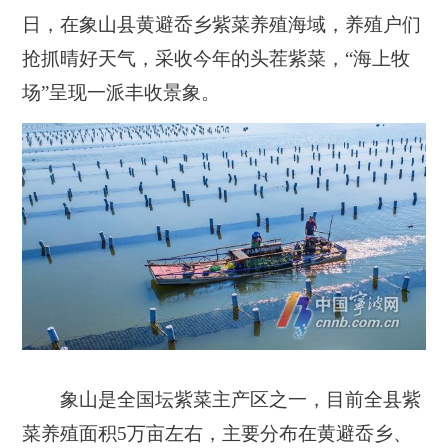
日，在象山县黄避岙乡紫菜养殖海域，养殖户们
抢抓晴好天气，采收今年的头茬紫菜，“海上牧
场”呈现一派丰收景象。
象山是全国坛紫菜主产区之一，目前全县紫
菜养殖面积
5万亩左右，主要分布在黄避岙乡、