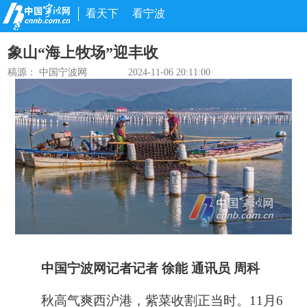
看天下
看宁波
象山“海上牧场”迎丰收
稿源： 中国宁波网
2024-11-06 20:11:00
中国宁波网记者
记者 徐能
通讯员 周科
秋高气爽西沪港，紫菜收割正当时。
11
月
6