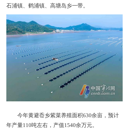
石浦镇、鹤浦镇、高塘岛乡一带。
今年黄避岙乡紫菜养殖面积630
余亩，预计
年产量
110
吨左右，产值
1540
余万元。