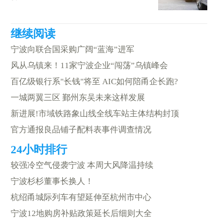
宁波向联合国采购广阔“蓝海”进军
风从乌镇来！11家宁波企业“闯荡”乌镇峰会
百亿级银行系"长钱"将至 AIC如何陪甬企长跑?
一城两翼三区 鄞州东吴未来这样发展
新进展!市域铁路象山线全线车站主体结构封顶
官方通报良品铺子配料表事件调查情况
较强冷空气侵袭宁波 本周大风降温持续
宁波杉杉董事长换人！
杭绍甬城际列车有望延伸至杭州市中心
宁波12地购房补贴政策延长后细则大全