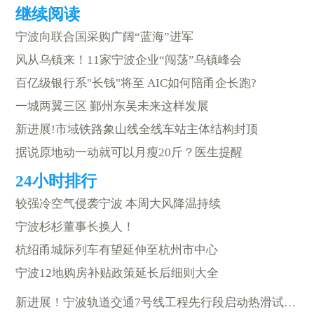
宁波向联合国采购广阔“蓝海”进军
风从乌镇来！11家宁波企业“闯荡”乌镇峰会
百亿级银行系"长钱"将至 AIC如何陪甬企长跑?
一城两翼三区 鄞州东吴未来这样发展
新进展!市域铁路象山线全线车站主体结构封顶
据说原地动一动就可以月瘦20斤？医生提醒
较强冷空气侵袭宁波 本周大风降温持续
宁波杉杉董事长换人！
杭绍甬城际列车有望延伸至杭州市中心
宁波12地购房补贴政策延长后细则大全
新进展！宁波轨道交通7号线工程先行段启动热滑试验