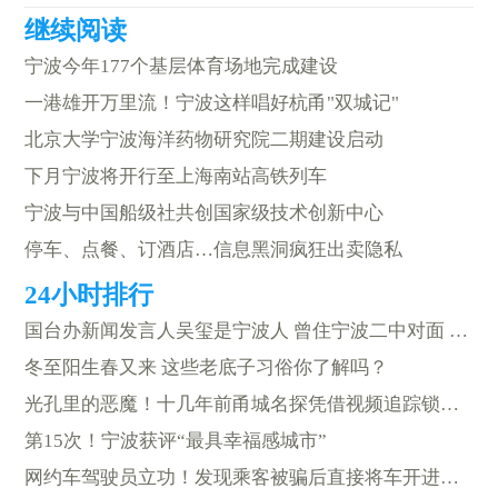
宁波今年177个基层体育场地完成建设
一港雄开万里流！宁波这样唱好杭甬"双城记"
北京大学宁波海洋药物研究院二期建设启动
下月宁波将开行至上海南站高铁列车
宁波与中国船级社共创国家级技术创新中心
停车、点餐、订酒店…信息黑洞疯狂出卖隐私
国台办新闻发言人吴玺是宁波人 曾住宁波二中对面 成绩数一数二
冬至阳生春又来 这些老底子习俗你了解吗？
光孔里的恶魔！十几年前甬城名探凭借视频追踪锁定凶手
第15次！宁波获评“最具幸福感城市”
网约车驾驶员立功！发现乘客被骗后直接将车开进派出所