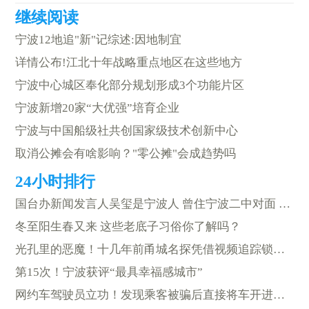
宁波12地追"新"记综述:因地制宜
详情公布!江北十年战略重点地区在这些地方
宁波中心城区奉化部分规划形成3个功能片区
宁波新增20家“大优强”培育企业
宁波与中国船级社共创国家级技术创新中心
取消公摊会有啥影响？"零公摊"会成趋势吗
国台办新闻发言人吴玺是宁波人 曾住宁波二中对面 成绩数一数二
冬至阳生春又来 这些老底子习俗你了解吗？
光孔里的恶魔！十几年前甬城名探凭借视频追踪锁定凶手
第15次！宁波获评“最具幸福感城市”
网约车驾驶员立功！发现乘客被骗后直接将车开进派出所