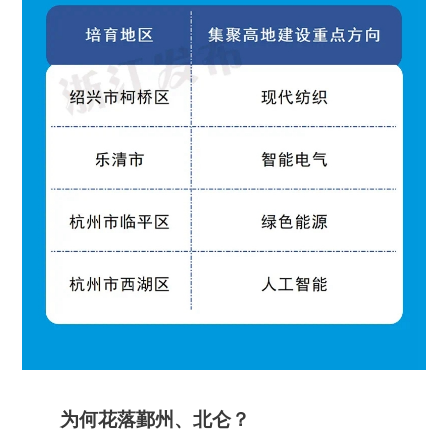
为何花落鄞州、北仑？