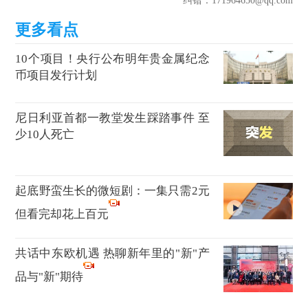
纠错
：171964650@qq.com
10个项目！央行公布明年贵金属纪念
币项目发行计划
尼日利亚首都一教堂发生踩踏事件 至
少10人死亡
起底野蛮生长的微短剧：一集只需2元
但看完却花上百元
共话中东欧机遇 热聊新年里的"新"产
品与"新"期待