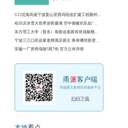
G15沈海高速宁波姜山至西坞段改扩建工程鄞州...
哈尔滨冰雪大世界游客爆满 空中俯瞰长队如“...
东方理工大学（暂名）南面这条路首块顶板顺...
宁波三江口的这家老牌酒店易主 将有哪些新变...
安徽一厂房坍塌致5死7伤 官方公布详情
甬
派
客户端
市级重大新闻宣传服务平台
扫码下载
本地
看点