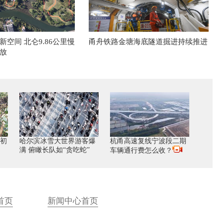
空间 北仑9.86公里慢
甬舟铁路金塘海底隧道掘进持续推进
放
 初
哈尔滨冰雪大世界游客爆
杭甬高速复线宁波段二期
满 俯瞰长队如“贪吃蛇”
车辆通行费怎么收？
首页
新闻中心首页