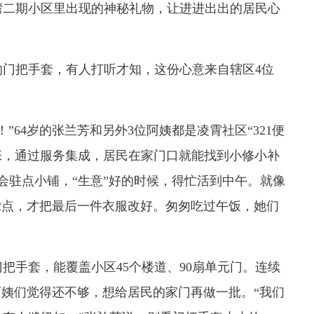
界湾二期小区里出现的神秘礼物，让进进出出的居民心
的门把手套，有人打听才知，这份心意来自辖区4位
”64岁的张兰芳和另外3位阿姨都是凌霄社区“321便
张，通过服务集成，居民在家门口就能找到小修小补
会驻点小铺，“生意”好的时候，得忙活到中午。就像
12点，才把最后一件衣服改好。匆匆吃过午饭，她们
门把手套，能覆盖小区45个楼道、90扇单元门。连续
阿姨们觉得还不够，想给居民的家门再做一批。“我们