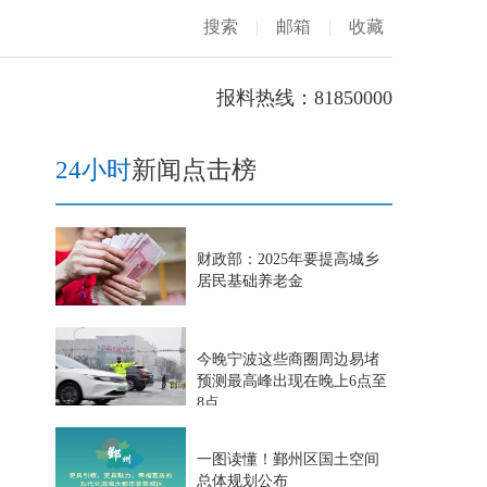
搜索
|
邮箱
|
收藏
报料热线：81850000
24小时
新闻点击榜
财政部：2025年要提高城乡
居民基础养老金
今晚宁波这些商圈周边易堵
预测最高峰出现在晚上6点至
8点
一图读懂！鄞州区国土空间
总体规划公布