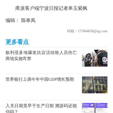
甬派客户端宁波日报记者单玉紫枫
编辑： 陈奉凤
纠错
：171964650@qq.com
叙利亚多地爆发抗议活动致人员伤亡
两地实施宵禁
世界银行上调今年中国GDP增长预期
入关日期竟早于生产日期 溯源码还能
信吗？