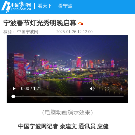
看天下
看宁波
宁波春节灯光秀明晚启幕
稿源： 中国宁波网
2025-01-26 12:12:00
（电脑动画演示效果）
中国宁波网
记者
余建文
通讯员
应健