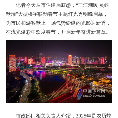
记者今天从市住建局获悉，
“三江潮暖 灵蛇
献瑞”大型楼宇联动春节主题灯光秀
明晚
启幕，
为市民和游客献上一场气势磅礴的光影迎新秀，
在流光溢彩中欢度春节，开启新年奋进新篇章。
市政部门相关负责人介绍，
2025
年是农历蛇