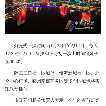
灯光秀上演时间为
1
月
27
日至
2
月
4
日
，
每天
17:30
至
22:00
，除夕和
正月
初一演出时间将延长
至
00:30
。
除三江口核心区域外，镇海新城核心区、北
仑中心广场、鄞州南部商务区等多个区域也将实
现联动播放。
市政部门相关负责人表示，今年的春节灯光