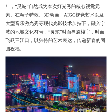
年，“灵蛇”自然成为本次
灯光秀的核心视觉元
素。在
粒子特效、
3D
动画、
AIGC
视觉艺术以及
大型音乐激光秀等现代光影技术
加持下，融入宁
波的地域文化符号
，“
灵蛇”时而盘旋楼宇，时而
飞跃三江口，以独特的艺术表达，传递新春的团
圆祝福。