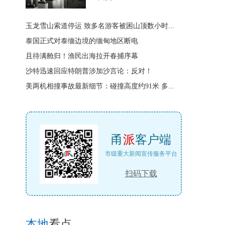
玉龙雪山索道停运 致多名游客被困山顶数小时...
泰国正式对泰缅边境的缅甸地区断电
且待满舱归！渔民出海拉开春捕序幕
沙特迅速回应特朗普涉加沙言论：反对！
美两机相撞事故最新细节：碰撞高度约91米 多...
甬
派
客户端
市级重大新闻宣传服务平台
扫码下载
本地
看点