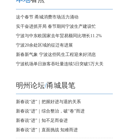
这个春节 甬城消费市场活力涌动
实干奋进抓开局 春节期间宁波生产建设忙
宁波与中东欧国家去年贸易额同比增长11.2%
宁波20余处区域的征迁有进展
新春新气象 宁波这些民生工程迎来好消息
宁波机场单日旅客吞吐量连续5日突破5万大关
明州论坛
/
甬城晨笔
新春说“进”｜把握好进与退的关系
新春说“进”｜综合整治，破“卷”而进
新春说“进”｜知不足而奋进
新春说“进”｜直面挑战 知难而进