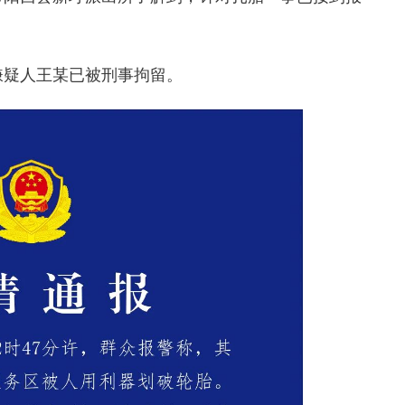
嫌疑人王某已被刑事拘留。