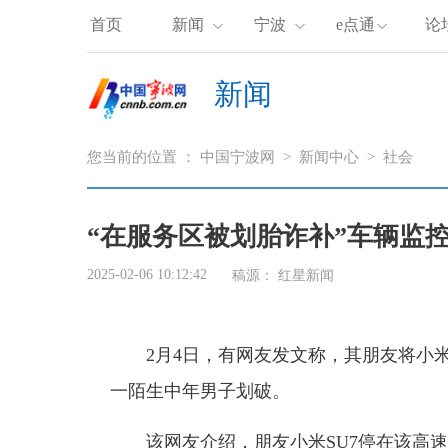
首页
新闻
宁波
e点通
论
新闻
您当前的位置 ：
中国宁波网
>
新闻中心
>
社会
“在服务区被划胎诈补”车辆监
2025-02-06 10:12:42
稿源：
红星新闻
2月4日，有网友发文称，其朋友将小
一陌生中年男子划破。
该网友介绍，朋友小米SU7停在该高