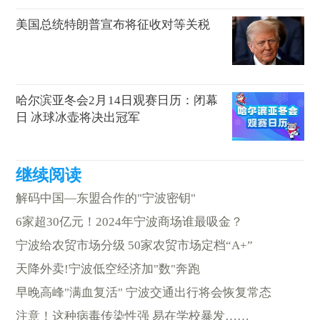
美国总统特朗普宣布将征收对等关税
哈尔滨亚冬会2月14日观赛日历：闭幕
日 冰球冰壶将决出冠军
解码中国—东盟合作的"宁波密钥"
6家超30亿元！2024年宁波商场谁最吸金？
宁波给农贸市场分级 50家农贸市场定档“A+”
天降外卖!宁波低空经济加"数"奔跑
早晚高峰"满血复活" 宁波交通出行将会恢复常态
注意！这种病毒传染性强 易在学校暴发……