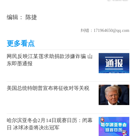
编辑： 陈捷
纠错
：171964650@qq.com
网民反映江某莲求助捐款涉嫌诈骗 山
东即墨通报
美国总统特朗普宣布将征收对等关税
哈尔滨亚冬会2月14日观赛日历：闭幕
日 冰球冰壶将决出冠军