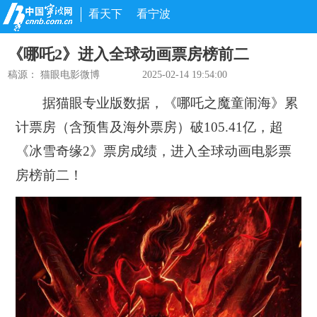
看天下
看宁波
《哪吒2》进入全球动画票房榜前二
稿源：
猫眼电影微博
2025-02-14 19:54:00
据猫眼专业版数据，《哪吒之魔童闹海》累
计票房（含预售及海外票房）破105.41亿，超
《冰雪奇缘2》票房成绩，进入全球动画电影票
房榜前二！