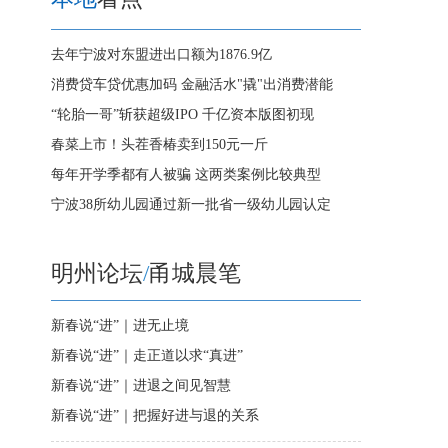
去年宁波对东盟进出口额为1876.9亿
消费贷车贷优惠加码 金融活水"撬"出消费潜能
“轮胎一哥”斩获超级IPO 千亿资本版图初现
春菜上市！头茬香椿卖到150元一斤
每年开学季都有人被骗 这两类案例比较典型
宁波38所幼儿园通过新一批省一级幼儿园认定
明州论坛
/
甬城晨笔
新春说“进”｜进无止境
新春说“进”｜走正道以求“真进”
新春说“进”｜进退之间见智慧
新春说“进”｜把握好进与退的关系