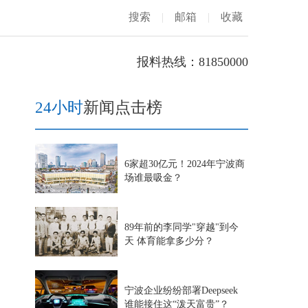
搜索
|
邮箱
|
收藏
报料热线：81850000
24小时
新闻点击榜
6家超30亿元！2024年宁波商
场谁最吸金？
89年前的李同学"穿越"到今
天 体育能拿多少分？
宁波企业纷纷部署Deepseek
谁能接住这“泼天富贵”？