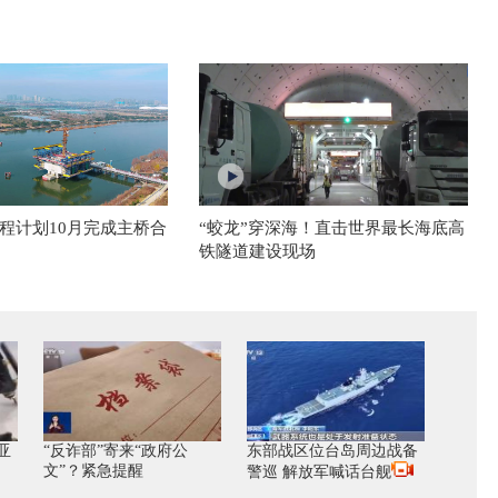
程计划10月完成主桥合
“蛟龙”穿深海！直击世界最长海底高
铁隧道建设现场
亚
“反诈部”寄来“政府公
东部战区位台岛周边战备
文”？紧急提醒
警巡 解放军喊话台舰