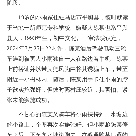
阶段。
19岁的小雨家住驻马店市平舆县，彼时就读
于当地一所师范专科学校。嫌疑人陈某也系平舆
县人，1993年生，初中文化。一审法院认定，
2024年7月25日22时许，陈某酒后驾驶电动三轮
车遇到被害人小雨独自一人在路边看手机。陈某
上前搭讪并以带其兜风为由将其诱骗上车，带至
附近一小树林内。随后，陈某用手卡住小雨的脖
子欲实施强奸，但彼时离村庄较近，其害怕、紧
张未能实施成功。
不甘心的陈某又骑车将小雨挟持到一水塘边
的小路上，企图再次实施强奸。但小雨趁陈某停
车之际，下车向水塘边跑去。在躲避陈某追逐的