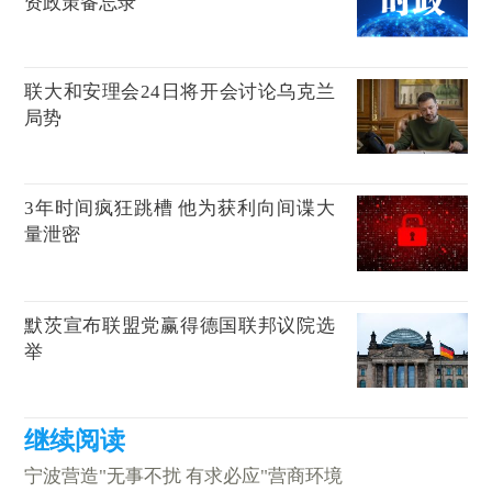
资政策备忘录
联大和安理会24日将开会讨论乌克兰
局势
3年时间疯狂跳槽 他为获利向间谍大
量泄密
默茨宣布联盟党赢得德国联邦议院选
举
宁波营造"无事不扰 有求必应"营商环境