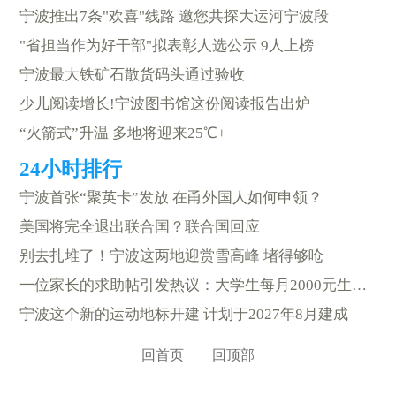
宁波推出7条"欢喜"线路 邀您共探大运河宁波段
"省担当作为好干部"拟表彰人选公示 9人上榜
宁波最大铁矿石散货码头通过验收
少儿阅读增长!宁波图书馆这份阅读报告出炉
“火箭式”升温 多地将迎来25℃+
宁波首张“聚英卡”发放 在甬外国人如何申领？
美国将完全退出联合国？联合国回应
别去扎堆了！宁波这两地迎赏雪高峰 堵得够呛
一位家长的求助帖引发热议：大学生每月2000元生活费够用吗？
宁波这个新的运动地标开建 计划于2027年8月建成
回首页
回顶部