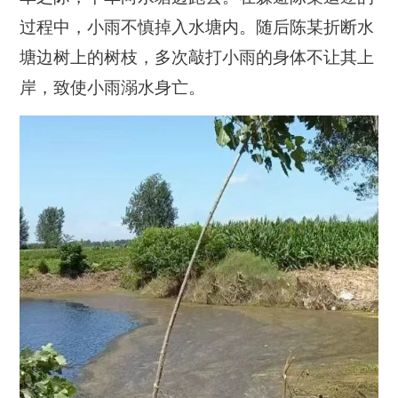
过程中，小雨不慎掉入水塘内。随后陈某折断水
塘边树上的树枝，多次敲打小雨的身体不让其上
岸，致使小雨溺水身亡。