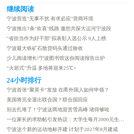
宁波营造"无事不扰 有求必应"营商环境
宁波推出7条"欢喜"线路 邀您共探大运河宁波段
"省担当作为好干部"拟表彰人选公示 9人上榜
宁波最大铁矿石散货码头通过验收
少儿阅读增长!宁波图书馆这份阅读报告出炉
“火箭式”升温 多地将迎来25℃+
宁波首张“聚英卡”发放 在甬外国人如何申领？
美国将完全退出联合国？联合国回应
别去扎堆了！宁波这两地迎赏雪高峰 堵得够呛
一位家长的求助帖引发热议：大学生每月2000元生活费够用吗？
宁波这个新的运动地标开建 计划于2027年8月建成