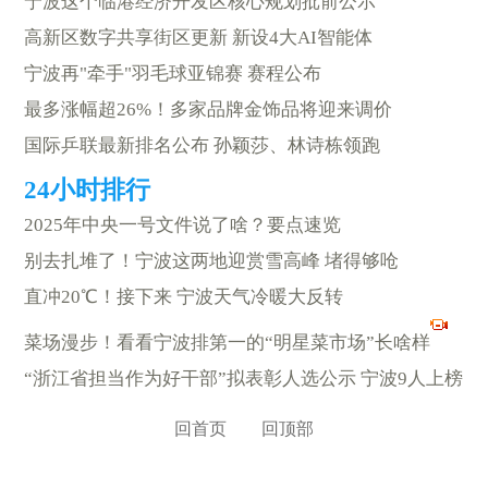
宁波这个临港经济开发区核心规划批前公示
高新区数字共享街区更新 新设4大AI智能体
宁波再"牵手"羽毛球亚锦赛 赛程公布
最多涨幅超26%！多家品牌金饰品将迎来调价
国际乒联最新排名公布 孙颖莎、林诗栋领跑
2025年中央一号文件说了啥？要点速览
别去扎堆了！宁波这两地迎赏雪高峰 堵得够呛
直冲20℃！接下来 宁波天气冷暖大反转
菜场漫步！看看宁波排第一的“明星菜市场”长啥样
“浙江省担当作为好干部”拟表彰人选公示 宁波9人上榜
回首页
回顶部