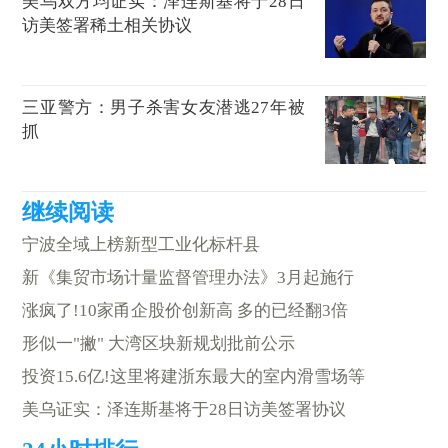
美乌双方均证实：泽连斯基将于28日
访美签署稀土相关协议
三亚警方：男子杀害女友潜逃27年被
抓
宁波全域上榜新型工业化标杆县
新《集贸市场计量监督管理办法》3月起施行
涨疯了!10家甬企股价创新高 多的已经翻3倍
形似一"撇" 大湾区块新规划批前公示
投资15.6亿!这里将建浙东最大的室内滑雪场等
美乌证实：泽连斯基将于28日访美签署协议