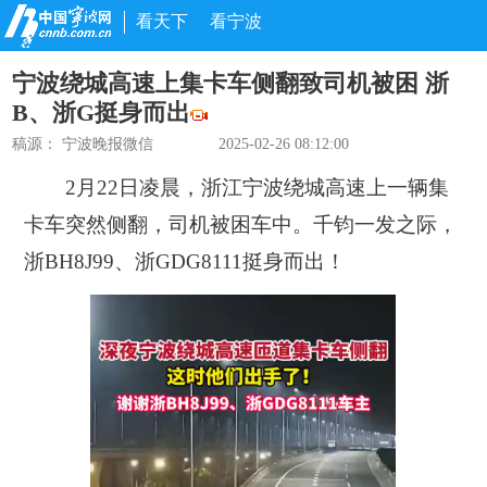
看天下
看宁波
宁波绕城高速上集卡车侧翻致司机被困 浙
B、浙G挺身而出
稿源：
宁波晚报微信
2025-02-26 08:12:00
2月22日凌晨，浙江宁波绕城高速上一辆集
卡车突然侧翻，司机被困车中。千钧一发之际，
浙BH8J99、浙GDG8111
挺身而出！