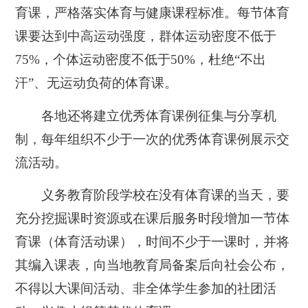
育课，严格落实体育与健康课程标准。每节体育
课要达到中高运动强度，群体运动密度不低于
75%，个体运动密度不低于50%，杜绝“不出
汗”、无运动负荷的体育课。
各地还将建立优秀体育课例征集与分享机
制，每年组织不少于一次的优秀体育课例展示交
流活动。
义务教育阶段学校在没有体育课的当天，要
充分挖掘课时资源或在课后服务时段增加一节体
育课（体育活动课），时间不少于一课时，并将
其编入课表，向当地教育局备案后向社会公布，
不得以大课间活动、非全体学生参加的社团活