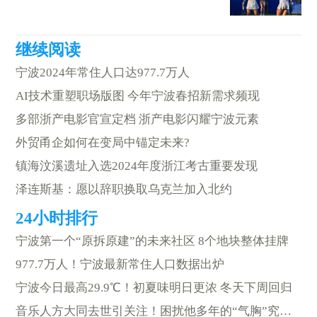
宁波2024年常住人口达977.7万人
AI技术重塑职场版图 今年宁波春招新需求频现
多部浙产电影官宣定档 浙产电影闪耀宁波元素
外贸甬企如何在变局中锚定未来?
镇海汶溪遗址入选2024年度浙江考古重要发现
泽连斯基：愿以辞职换取乌克兰加入北约
宁波第一个“原拆原建”的未来社区 8个地块整体挂牌
977.7万人！宁波最新常住人口数据出炉
宁波今日最高29.9℃！初夏味明日更浓 冬天下周回归
音乐人方大同去世引关注！困扰他多年的“气胸”究竟是什么病