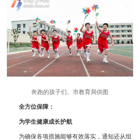
奔跑的孩子们。市教育局供图
全方位保障：
为学生健康成长护航
为确保各项措施能够有效落实，通知还从组