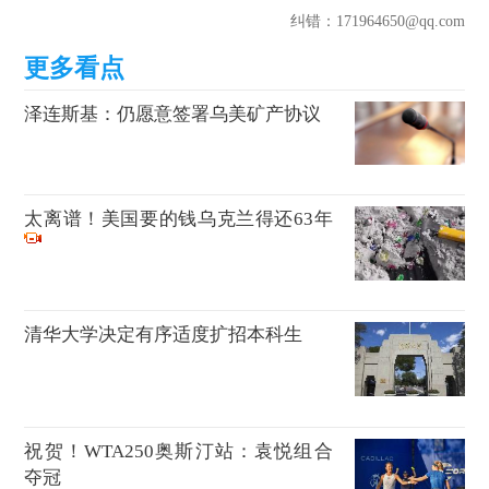
纠错
：171964650@qq.com
泽连斯基：仍愿意签署乌美矿产协议
太离谱！美国要的钱乌克兰得还63年
清华大学决定有序适度扩招本科生
祝贺！WTA250奥斯汀站：袁悦组合
夺冠