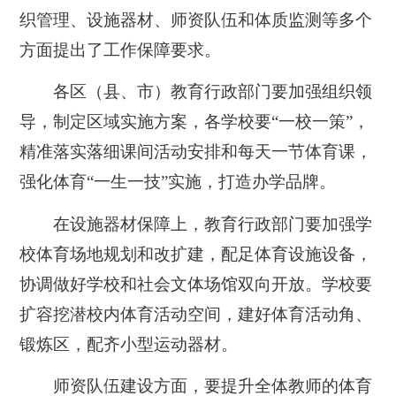
织管理、设施器材、师资队伍和体质监测等多个
方面提出了工作保障要求。
各区（县、市）教育行政部门要加强组织领
导，制定区域实施方案，各学校要“一校一策”，
精准落实落细课间活动安排和每天一节体育课，
强化体育“一生一技”实施，打造办学品牌。
在设施器材保障上，教育行政部门要加强学
校体育场地规划和改扩建，配足体育设施设备，
协调做好学校和社会文体场馆双向开放。学校要
扩容挖潜校内体育活动空间，建好体育活动角、
锻炼区，配齐小型运动器材。
师资队伍建设方面，要提升全体教师的体育