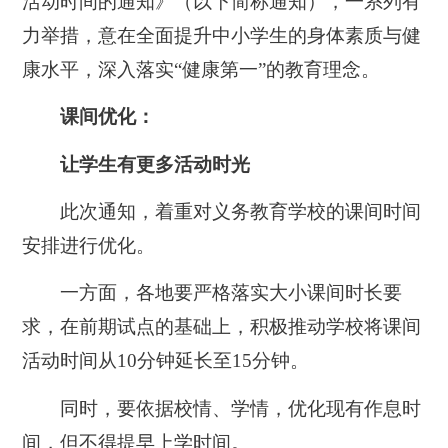
活动时间的通知》（以下简称通知），一系列有
力举措，意在全面提升中小学生的身体素质与健
康水平，深入落实“健康第一”的教育理念。
课间优化：
让学生有更多活动时光
此次通知，着重对义务教育学校的课间时间
安排进行优化。
一方面，各地要严格落实大小课间时长要
求，在前期试点的基础上，积极推动学校将课间
活动时间从10分钟延长至15分钟。
同时，要依据校情、学情，优化现有作息时
间，但不得提早上学时间。