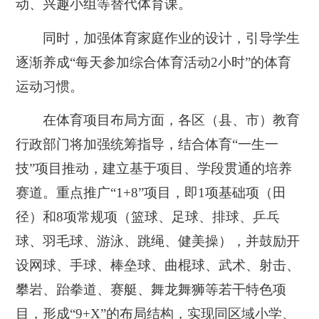
动、兴趣小组等替代体育课。
同时，加强体育家庭作业的设计，引导学生
逐渐养成“每天参加综合体育活动2小时”的体育
运动习惯。
在体育项目布局方面，各区（县、市）教育
行政部门将加强统筹指导，结合体育“一生一
技”项目推动，建立基于项目、学段贯通的培养
赛道。重点推广“1+8”项目，即1项基础项（田
径）和8项常规项（篮球、足球、排球、乒乓
球、羽毛球、游泳、跳绳、健美操），并鼓励开
设网球、手球、棒垒球、曲棍球、武术、射击、
攀岩、跆拳道、赛艇、舞龙舞狮等若干特色项
目，形成“9+X”的布局结构，实现同区域小学、