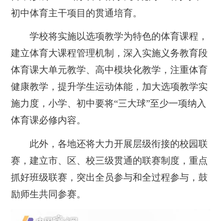
初中体育主干项目的贯通培育。
学校将实施以选项教学为特色的体育课程，
建立体育大课程管理机制，深入实施义务教育段
体育课大单元教学、高中模块化教学，注重体育
健康教学，提升学生运动体能，加大选项教学实
施力度，小学、初中要将“三大球”至少一项纳入
体育课必修内容。
此外，各地还将大力开展层级衔接的校园联
赛，建立市、区、校三级贯通的联赛制度，重点
抓好班级联赛，突出全员参与和全过程参与，鼓
励师生共同参赛。