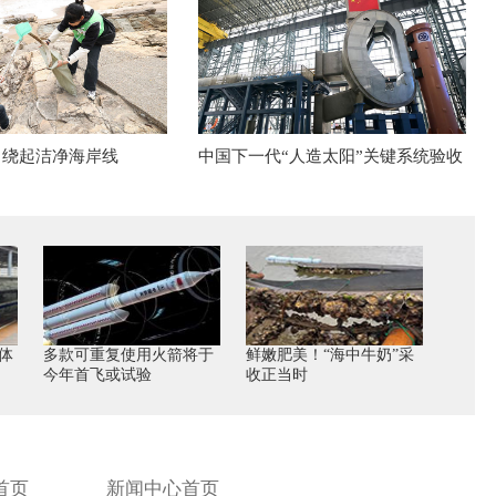
” 绕起洁净海岸线
中国下一代“人造太阳”关键系统验收
体
多款可重复使用火箭将于
鲜嫩肥美！“海中牛奶”采
今年首飞或试验
收正当时
首页
新闻中心首页