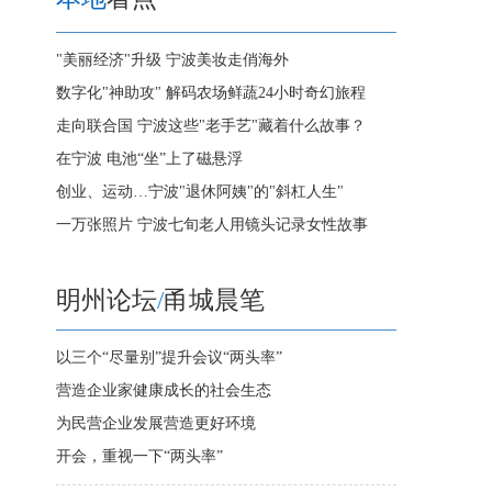
"美丽经济"升级 宁波美妆走俏海外
数字化"神助攻" 解码农场鲜蔬24小时奇幻旅程
走向联合国 宁波这些"老手艺"藏着什么故事？
在宁波 电池“坐”上了磁悬浮
创业、运动…宁波"退休阿姨"的"斜杠人生"
一万张照片 宁波七旬老人用镜头记录女性故事
明州论坛
/
甬城晨笔
以三个“尽量别”提升会议“两头率”
营造企业家健康成长的社会生态
为民营企业发展营造更好环境
开会，重视一下“两头率”