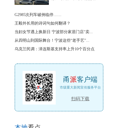
G2985次列车破例临停……
王毅外长用的诗词句如何翻译？
当妇女节遇上换新日 宁波部分家居门店“卖...
从四明山到国际舞台！宁波这些“老手艺”...
乌克兰民调：泽连斯基支持率上升10个百分点
甬
派
客户端
市级重大新闻宣传服务平台
扫码下载
本地
看点