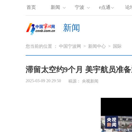
首页
新闻
宁波
e点通
论
新闻
您当前的位置 ：
中国宁波网
>
新闻中心
>
国际
滞留太空约9个月 美宇航员准
2025-03-09 20:29:50
稿源：
央视新闻