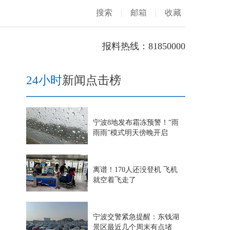
搜索
|
邮箱
|
收藏
报料热线：81850000
24小时
新闻点击榜
宁波8地发布霜冻预警！“雨
雨雨”模式明天傍晚开启
离谱！170人还没登机 飞机
就空着飞走了
宁波交警紧急提醒：东钱湖
景区最近几个周末有点堵