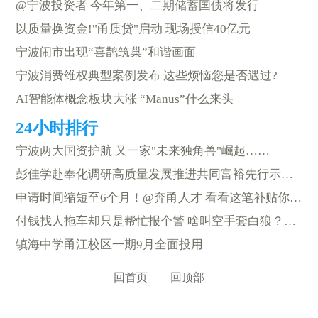
@宁波投资者 今年第一、二期储蓄国债将发行
以质量换资金!"甬质贷"启动 现场授信40亿元
宁波闹市出现“喜鹊筑巢”和谐画面
宁波消费维权典型案例发布 这些烦恼您是否遇过?
AI智能体概念板块大涨 “Manus”什么来头
宁波两大国资护航 又一家"未来独角兽"崛起……
彭佳学赴奉化调研高质量发展推进共同富裕先行示范和春耕备耕工作
申请时间缩短至6个月！@奔甬人才 看看这笔补贴你能不能领？
付钱找人拖车却只是帮忙报个警 啥叫空手套白狼？这就是
镇海中学甬江校区一期9月全面投用
回首页
回顶部