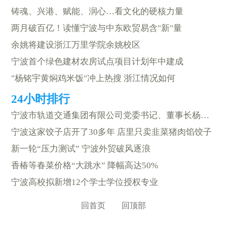
铸魂、兴港、赋能、润心…看文化的硬核力量
两月破百亿！读懂宁波与中东欧贸易含"新"量
余姚将建设浙江万里学院余姚校区
宁波首个绿色建材农房试点项目计划年中建成
"杨铭宇黄焖鸡米饭"冲上热搜 浙江情况如何
宁波市轨道交通集团有限公司党委书记、董事长杨蔚被查
宁波这家饺子店开了30多年 店里只卖韭菜猪肉馅饺子
新一轮“压力测试” 宁波外贸破风逐浪
香椿等春菜价格“大跳水” 降幅高达50%
宁波高校拟新增12个学士学位授权专业
回首页
回顶部