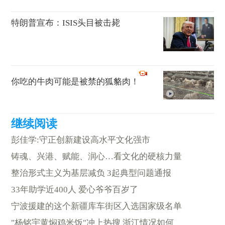
特朗普宣布：ISIS头目被击毙
你吃的牛肉可能是被禁的狐貉肉！
彭佳学:守正创新建设高水平文化强市
铸魂、兴港、赋能、润心…看文化的硬核力量
整治形式主义为基层减负 3起典型问题通报
33年助学近400人 爱心爷爷百岁了
宁波援建的这个新疆库车街区入选国家级名单
"杨铭宇黄焖鸡米饭"冲上热搜 浙江情况如何