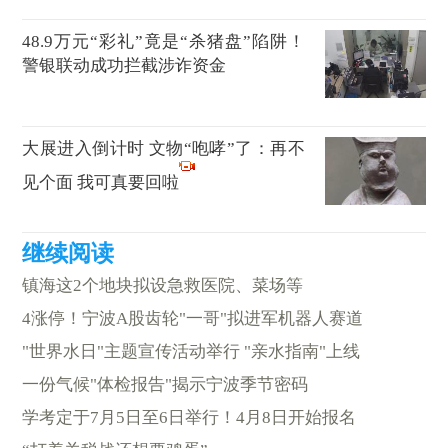
48.9万元“彩礼”竟是“杀猪盘”陷阱！
警银联动成功拦截涉诈资金
大展进入倒计时 文物“咆哮”了：再不
见个面 我可真要回啦
镇海这2个地块拟设急救医院、菜场等
4涨停！宁波A股齿轮"一哥"拟进军机器人赛道
"世界水日"主题宣传活动举行 "亲水指南"上线
一份气候"体检报告"揭示宁波季节密码
学考定于7月5日至6日举行！4月8日开始报名