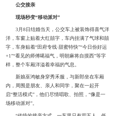
公交接亲
现场秒变“移动派对”
3月8日结婚当天，公交车上被装饰得喜气洋
洋，车窗上贴着大红囍字，车内挂满了气球和囍
字，车身贴着“田府专线·甜蜜特快”“今日份好运
+1”“看见的师傅噶福气，明朝麻将自摸西”等字
样，整个车厢洋溢着幸福的气息。
新娘巫鸿敏身穿秀禾服，与新郎坐在车厢
内，周围是朋友、亲人和同学，聚在一起开
启“整活模式”，他们尽情唱歌、拍照，“像是一
场移动派对”。
“传统的接亲方式，一车里只有四五人，低