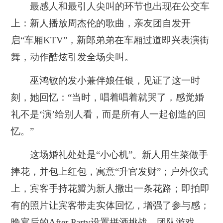
最感人和最引人尖叫的环节也出现在公交车
上：新人播放周杰伦的歌曲，亲友团自发开
启“车厢KTV”，新郎弟弟在车厢过道即兴表演街
舞，动作酷炫引发全场尖叫。
巫鸿敏的发小兼伴娘任银，见证了这一时
刻，她回忆：“当时，唱着唱着就哭了，感觉婚
礼不是‘演’给别人看，而是所有人一起创造的回
忆。”
这场婚礼处处是“小心机”。新人用生菜做手
捧花，并包上红包，寓意“升官发财”；户外仪式
上，宾客手持花瓣为新人撒出一条花路；即拍即
有的照片让宾客带走实体回忆，增强了参与感；
晚宴后的After Party设置拼酒挑战、团队游戏，