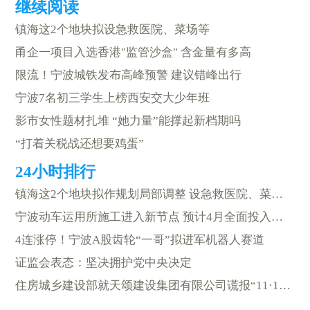
镇海这2个地块拟设急救医院、菜场等
甬企一项目入选香港"监管沙盒" 含金量有多高
限流！宁波城铁发布高峰预警 建议错峰出行
宁波7名初三学生上榜西安交大少年班
影市女性题材扎堆 “她力量”能撑起新档期吗
“打着关税战还想要鸡蛋”
镇海这2个地块拟作规划局部调整 设急救医院、菜场、综合超市等
宁波动车运用所施工进入新节点 预计4月全面投入使用
4连涨停！宁波A股齿轮“一哥”拟进军机器人赛道
证监会表态：坚决拥护党中央决定
住房城乡建设部就天颂建设集团有限公司谎报“11·18”较大事故约谈浙江省住房城乡建设厅