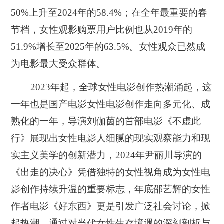
50%上升至2024年的58.4%；在全年最重要的春
节档，女性观影购票用户比例也从2019年的
51.9%增长至2025年的63.5%。女性观众已然成
为电影最大受众群体。
2023年起，全球女性电影创作热潮涌起，这
一年也是国产电影女性电影创作走向多元化、成
熟化的一年，导演刘伽茵的首部电影《不虚此
行》展现出女性电影人细腻的现实观察能力和现
实主义美学的创新潜力，2024年尹丽川导演的
《出走的决心》凭借独特的女性视角成为女性电
影创作持续升温的重要标志，年底邵艺辉的女性
作者电影《好东西》更是引发广泛社会讨论，掀
起热潮，通过对当代女性生存境遇的深刻剖析与