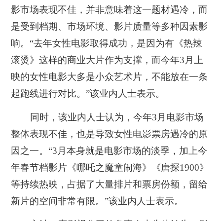
影市场表现不佳，并非意味着这一题材遇冷，而
是受到档期、市场环境、影片质量等多种因素影
响。“去年女性电影取得成功，是因为有《热辣
滚烫》这样的商业大片作为支撑，而今年3月上
映的女性电影大多是小众艺术片，不能放在一条
起跑线进行对比。”该业内人士表示。
同时，该业内人士认为，今年3月电影市场
整体表现不佳，也是导致女性电影票房遇冷的原
因之一。“3月本身就是电影市场的淡季，加上今
年春节档影片《哪吒之魔童闹海》《唐探1900》
等持续热映，占据了大量排片和票房份额，留给
新片的空间非常有限。”该业内人士表示。