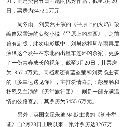
力，正是契合节日主题的优秀作品，截至3月20
日，票房为3472.2万元。
周冬雨、刘昊然主演的《平原上的火焰》改
编自双雪涛的获奖小说《平原上的摩西》，之前
曾有剧版，此次电影版中，刘昊然和周冬雨再度
演绎这个发生在东北的出租车连环凶杀案，更多
了一份青春成长的视角，截至3月20日，其票房
为1857.4万元。同档期还有蓝盈莹和刘奕畅主演
的《多幸运遇见你》，主打爱情喜剧；彭昱畅和
杨恩又主演的《天堂旅行团》，则是一部充满温
情的公路喜剧，其票房为5455.6万元。
另外，英国女星朱迪?科默主演的《初步举
证》自2月28日上映以来，累计票房达3267万