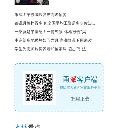
限流！宁波城铁发布高峰预警
都说月嫂挣得多 但全国平均工资是多少你知...
一熬就是半世纪！一份气候“体检报告”揭...
中东部多地暖热如五六月 寒潮降温下周来袭
学生为恩师购房养老却被家属“霸占”引法...
甬
派
客户端
市级重大新闻宣传服务平台
扫码下载
本地
看点