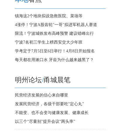
镇海这2个地块拟设急救医院、菜场等
4涨停！宁波A股齿轮"一哥"拟进军机器人赛道
限流！宁波城铁发布高峰预警 建议错峰出行
宁波7名初三学生上榜西安交大少年班
学考定于7月5日至6日举行！4月8日开始报名
每天都在用漱口水 牙齿为什么越来越黑了？
明州论坛
/
甬城晨笔
民营经济发展的信心来自哪里
发展民营经济，各级干部要吃“定心丸”
不能变、也不会变与健康发展、健康成长
以三个“尽量别”提升会议“两头率”