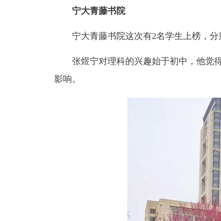
宁大青藤书院
宁大青藤书院这次有2名学生上榜，分
张煜宁对理科的兴趣始于初中，他觉
影响。