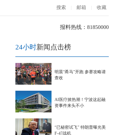
搜索
|
邮箱
|
收藏
报料热线：81850000
24小时
新闻点击榜
明晨“甬马”开跑 参赛攻略请
查收
AI医疗掀热潮！宁波这起融
资事件来头不小
“已秘密试飞” 特朗普曝光美
F-47战机