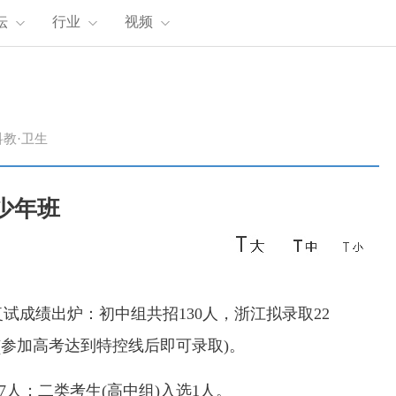
坛
行业
视频
科教·卫生
少年班
复试成绩出炉：初中组共招130人，浙江拟录取22
(参加高考达到特控线后即可录取)。
7人；二类考生(高中组)入选1人。