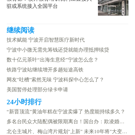
驻或系统接入全国平台
技术赋能 宁波开启智慧医疗新时代
宁波中小微无需先筹钱还贷就能办理抵押续贷
数十亿元茶叶“出海生意经”宁波怎么念？
铁路宁波站继续增开多趟短途高铁
网友"吐槽"索然无味 宁波科探中心怎么了？
美国暂停处理部分绿卡申请
“新晋顶流”黄油年糕在宁波卖爆了 热度能持续多久？
多名台民众大陆配偶被限期离台！国台办：欺凌婚姻群体有悖人伦
北仑主城片、梅山湾片规划"上新" 未来10年将"大变身"