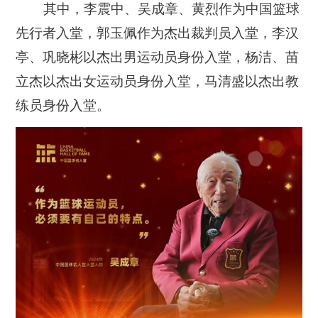
其中，李震中、吴成章、黄烈作为中国篮球
先行者入堂，郭玉佩作为杰出裁判员入堂，李汉
亭、巩晓彬以杰出男运动员身份入堂，杨洁、苗
立杰以杰出女运动员身份入堂，马清盛以杰出教
练员身份入堂。