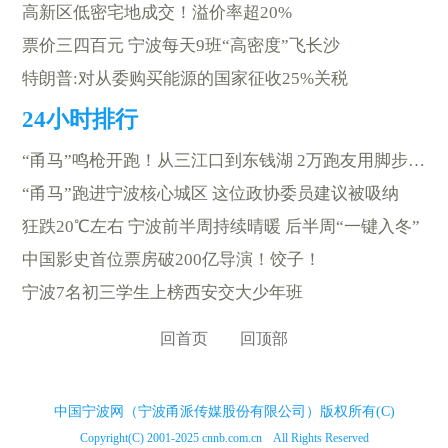
高新区低密宅地成交！溢价率超20%
票价三四百元 宁波每天9班“高密度”飞长沙
特朗普:对从委购买能源的国家征收25%关税
“甬马”鸣枪开跑！从三江口到东钱湖 2万跑友用脚步“读”城
“甬马”跑进宁波核心城区 这位政协委员建议被吸纳
狂跌20℃左右 宁波前半周持续晴暖 后半周“一键入冬”
中国影史首位票房破200亿导演！饺子！
宁波7名初三学生上榜西安交大少年班
回首页
回顶部
中国宁波网（宁波甬派传媒股份有限公司）版权所有(C)
Copyright(C) 2001-2025 cnnb.com.cn All Rights Reserved