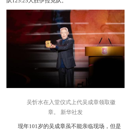
队125:25大胜伊拉克队。
吴忻水在入堂仪式上代吴成章领取徽
章。 新华社发
现年101岁的吴成章虽不能亲临现场，但是