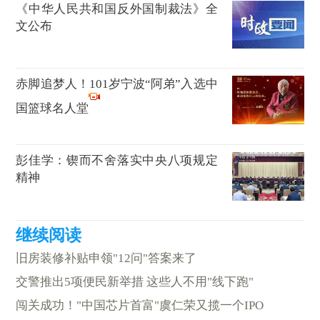
《中华人民共和国反外国制裁法》全
文公布
赤脚追梦人！101岁宁波“阿弟”入选中
国篮球名人堂
彭佳学：锲而不舍落实中央八项规定
精神
旧房装修补贴申领"12问"答案来了
交警推出5项便民新举措 这些人不用"线下跑"
闯关成功！"中国芯片首富"虞仁荣又揽一个IPO