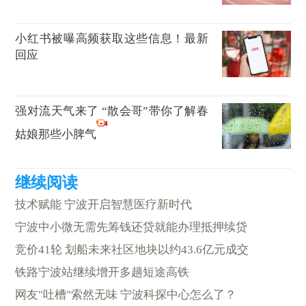
小红书被曝高频获取这些信息！最新
回应
强对流天气来了 “散会哥”带你了解春
姑娘那些小脾气
技术赋能 宁波开启智慧医疗新时代
宁波中小微无需先筹钱还贷就能办理抵押续贷
竞价41轮 划船未来社区地块以约43.6亿元成交
铁路宁波站继续增开多趟短途高铁
网友"吐槽"索然无味 宁波科探中心怎么了？