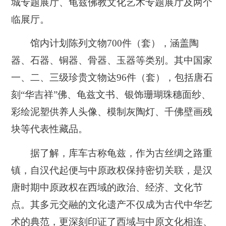
城专题展厅、龟兹佛教文化艺术专题展厅及两个
临展厅。
馆内计划陈列文物700件（套），涵盖陶
器、石器、铜器、骨器、玉器等类别。其中国家
一、二、三级珍贵文物达96件（套），包括唐石
刻“华吉祥”佛、龟兹文书、银饰珊瑚珠穗面纱、
彩绘泥塑供养人头像、模制灰陶灯、千佛壁画残
块等代表性藏品。
据了解，库车古称龟兹，作为古丝绸之路重
镇，自汉代起便与中原政权保持密切关联，是汉
唐时期中原政权在西域的政治、经济、文化节
点。其多元交融的文化遗产不仅成为古代中华艺
术的典范，更深刻印证了西域与中原文化相连、