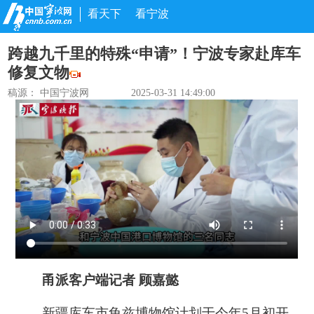
看天下
看宁波
跨越九千里的特殊“申请”！宁波专家赴库车
修复文物
稿源： 中国宁波网
2025-03-31 14:49:00
甬派客户端记者 顾嘉懿
新疆库车市龟兹博物馆计划于今年5月初开