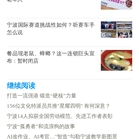
宁波国际赛道挑战性如何？听赛车手
怎么说
餐品现老鼠、蟑螂？这一连锁巨头宣
布：暂时闭店
打造一流强港 锻造“硬核”力量
156位文化特派员共推"星耀四明" 有何深意？
宁波14人拟获全国劳动模范、先进工作者表彰
宁波“孤勇者”和流浪狗的故事
AI改作业、AI考官…"智造"勾勒宁波教学新图景