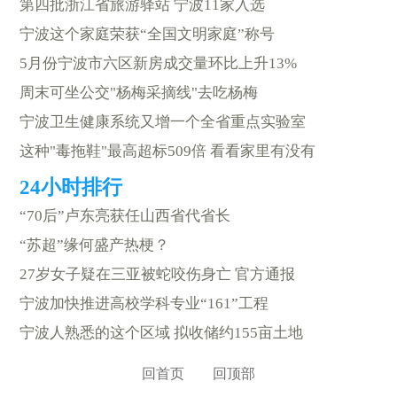
第四批浙江省旅游驿站 宁波11家入选
宁波这个家庭荣获“全国文明家庭”称号
5月份宁波市六区新房成交量环比上升13%
周末可坐公交"杨梅采摘线"去吃杨梅
宁波卫生健康系统又增一个全省重点实验室
这种"毒拖鞋"最高超标509倍 看看家里有没有
“70后”卢东亮获任山西省代省长
“苏超”缘何盛产热梗？
27岁女子疑在三亚被蛇咬伤身亡 官方通报
宁波加快推进高校学科专业“161”工程
宁波人熟悉的这个区域 拟收储约155亩土地
回首页
回顶部