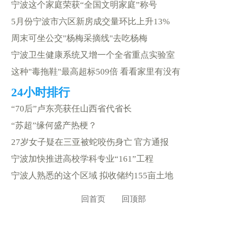
宁波这个家庭荣获“全国文明家庭”称号
5月份宁波市六区新房成交量环比上升13%
周末可坐公交"杨梅采摘线"去吃杨梅
宁波卫生健康系统又增一个全省重点实验室
这种"毒拖鞋"最高超标509倍 看看家里有没有
“70后”卢东亮获任山西省代省长
“苏超”缘何盛产热梗？
27岁女子疑在三亚被蛇咬伤身亡 官方通报
宁波加快推进高校学科专业“161”工程
宁波人熟悉的这个区域 拟收储约155亩土地
回首页
回顶部