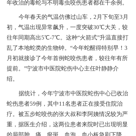
年收治的毒蛇与不明毒虫咬伤患者都在千余例。
今年春天的气温仿佛过山车，2月下旬至3月
初，气温出现异常飙升，一度突破30℃大关，较
往年同期高出5
℃
-7℃。这种“火箭式”升温直接打
乱了本地蛇类的生物钟。“今年蛇醒得特别早！3
月初就接诊了今年首例蛇咬伤患者，较往年有所
提前。”宁波市中医院蛇伤中心主任叶静静介
绍。
据统计，今年宁波市中医院蛇伤中心已收治
蛇伤患者59例，其中11名患者正在接受住院治
疗。被五步蛇咬伤的张大叔和李阿姨情况较为严
重，据医生介绍，这两位患者来院时已出现明显
的局部肿、痛、瘀斑、血泡，血小板急剧下降，