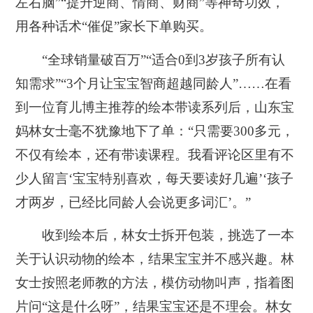
左右脑”“提升逆商、情商、财商”等神奇功效，
用各种话术“催促”家长下单购买。
“全球销量破百万”“适合0到3岁孩子所有认
知需求”“3个月让宝宝智商超越同龄人”……在看
到一位育儿博主推荐的绘本带读系列后，山东宝
妈林女士毫不犹豫地下了单：“只需要300多元，
不仅有绘本，还有带读课程。我看评论区里有不
少人留言‘宝宝特别喜欢，每天要读好几遍’‘孩子
才两岁，已经比同龄人会说更多词汇’。”
收到绘本后，林女士拆开包装，挑选了一本
关于认识动物的绘本，结果宝宝并不感兴趣。林
女士按照老师教的方法，模仿动物叫声，指着图
片问“这是什么呀”，结果宝宝还是不理会。林女