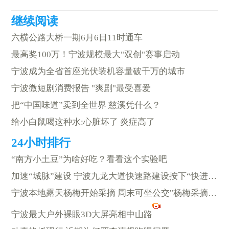
六横公路大桥一期6月6日11时通车
最高奖100万！宁波规模最大"双创"赛事启动
宁波成为全省首座光伏装机容量破千万的城市
宁波微短剧消费报告 "爽剧"最受喜爱
把“中国味道”卖到全世界 慈溪凭什么？
给小白鼠喝这种水:心脏坏了 炎症高了
“南方小土豆”为啥好吃？看看这个实验吧
加速“城脉”建设 宁波九龙大道快速路建设按下“快进键”
宁波本地露天杨梅开始采摘 周末可坐公交"杨梅采摘线"去余姚吃杨梅
宁波最大户外裸眼3D大屏亮相中山路