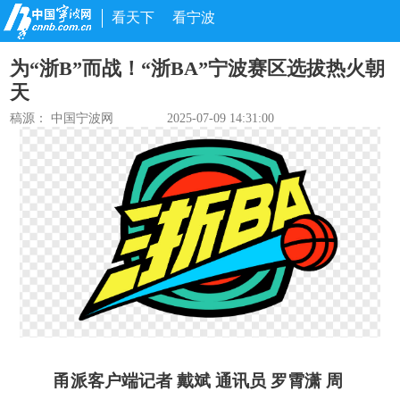
看天下
看宁波
为“浙B”而战！“浙BA”宁波赛区选拔热火朝
天
稿源： 中国宁波网
2025-07-09 14:31:00
甬派客户端记者 戴斌 通讯员 罗霄潇 周