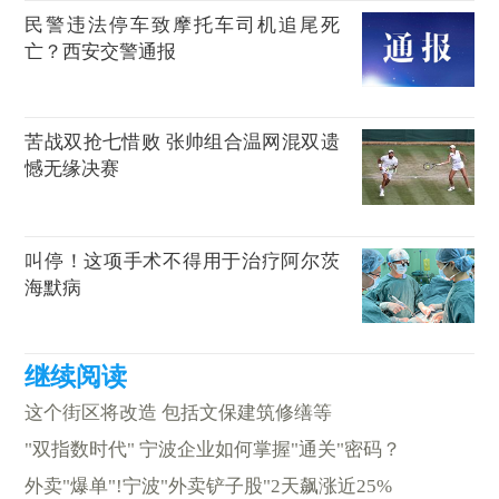
民警违法停车致摩托车司机追尾死
亡？西安交警通报
苦战双抢七惜败 张帅组合温网混双遗
憾无缘决赛
叫停！这项手术不得用于治疗阿尔茨
海默病
这个街区将改造 包括文保建筑修缮等
"双指数时代" 宁波企业如何掌握"通关"密码？
外卖"爆单"!宁波"外卖铲子股"2天飙涨近25%