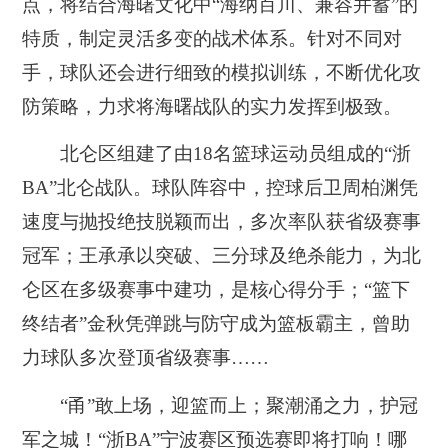
点，将结合海曙文化中“海纳百川、兼容并蓄”的
特质，制定灵活多变的战术体系。针对不同对
手，球队还会进行细致的模拟训练，不断优化攻
防策略，力求将海曙战队的实力发挥到极致。
北仑区组建了由18名篮球运动员组成的“浙
BA”北仑战队。球队阵容中，控球后卫周柏渊凭
速度与抛投绝技脱颖而出，多次率队获省级赛事
冠军；王承承以突破、三分球及绝杀能力，为北
仑区在多级赛事中建功，是核心得分手；“篮下
终结者”金秋凭弹跳与防守成为篮板霸主，曾助
力球队多次登顶省级赛事……
“甬”敢上场，迎篮而上；聚潮涌之力，护冠
军之城！“浙BA”宁波赛区预选赛即将打响！哪