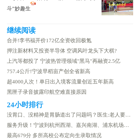
斗”妙趣生
合并!李书福开价172亿全资收回极氪
押注新材料又投资半导体 空调风叶龙头下大棋?
上汽等都投了 宁波热管理领域"黑马"再融资2.5亿
757.4公斤!宁波早稻亩产创全省新高
超4000人次！单日出入境客流量创近五年新高
黑匣子录音披露印航空难直接原因
没胃口、没精神是胃肠道出了问题吗？医生:老人要警惕"隐形中暑"
服务升级！宁波到杭州西湖、嘉兴南湖、浦东机场更方便了
最高679分 多所高校公布定向生录取情况