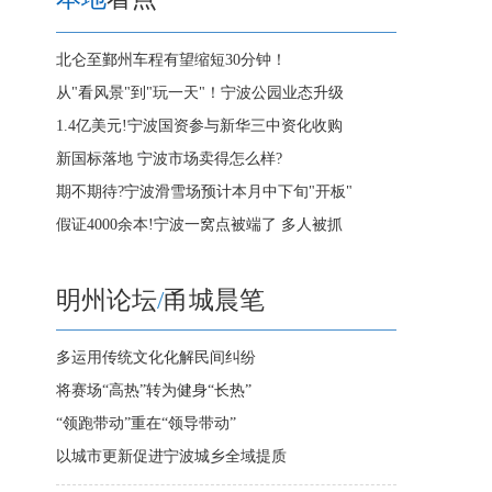
北仑至鄞州车程有望缩短30分钟！
从"看风景"到"玩一天"！宁波公园业态升级
1.4亿美元!宁波国资参与新华三中资化收购
新国标落地 宁波市场卖得怎么样?
期不期待?宁波滑雪场预计本月中下旬"开板"
假证4000余本!宁波一窝点被端了 多人被抓
明州论坛
/
甬城晨笔
多运用传统文化化解民间纠纷
将赛场“高热”转为健身“长热”
“领跑带动”重在“领导带动”
以城市更新促进宁波城乡全域提质