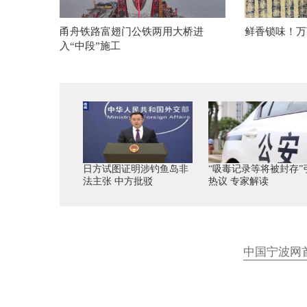
甬舟铁路富翅门公铁两用大桥进
鲜香锁味！万
入“中段”施工
日方试图证明涉钓鱼岛非
“吸毒记录等将被封存”
法主张 中方批驳
热议 专家解读
中国宁波网