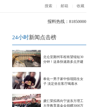
搜索
|
邮箱
|
收藏
报料热线：81850000
24小时
新闻点击榜
北仑至鄞州车程有望缩短30
分钟！这条快速路多点开建
奉化一男子家中惊现陌生女
子 淡定坐在客厅喝着水
虞仁荣拟再向宁波东方理工
大学教育基金会捐赠3000万