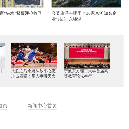
亩"头水"紫菜迎抢收季
会奖旅游去哪里？30家京沪知名企
业“瞄准”东钱湖
引
大胜之后余姚队放平心态
宁波东方理工大学首届高
冲击四强：尽人事听天命
等教育论坛举行
首页
新闻中心首页