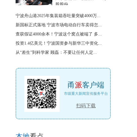
股股份
宁波舟山港2025年集装箱吞吐量突破4000万...
新国标正式落地 宁波市场电动自行车卖得怎...
查获假证4000余本！宁波这个窝点被端了 多...
投资1.4亿美元！宁波国资参与新华三中资化...
从“差生”到科学家 顾磊：不要让任何人定...
甬
派
客户端
市级重大新闻宣传服务平台
扫码下载
本地
看点