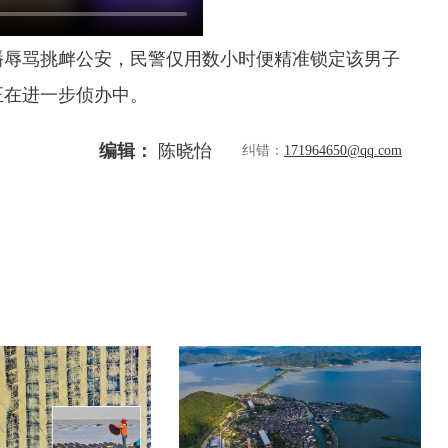
播辱骂挑衅公安，民警仅用数小时便精准锁定该男子
正在进一步侦办中。
编辑：
陈晓怡
纠错：
171964650@qq.com