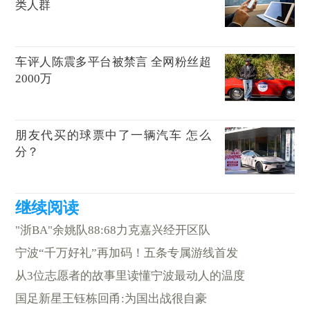
类人群
车评人陈震多平台被禁言 全网粉丝超
2000万
朋友代买的球票中了一辆汽车 怎么
分？
"浙BA"余姚队88:68力克嘉兴经开区队
宁波“千万好礼”再加码！五条专属游线首发
从3位志愿者的故事里读懂宁波最动人的温度
国足新星王钰栋回甬:为国出战很自豪