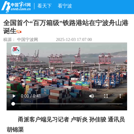
看天下
看宁波
全国首个“百万箱级”铁路港站在宁波舟山港
诞生
稿源： 中国宁波网
2025-12-03 17:07:00
甬派客户端见习记者 卢昕炎 孙佳骏 通讯员
胡锦渠