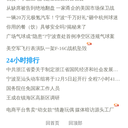
从缺席被告到绝地翻盘 一家甬企的美国市场保卫战
一辆20万元极氪汽车！宁波“千万好礼”砸中杭州球迷
你用的餐（饮）具够安全吗?揭秘来了
广场气球成"隐患"?宁波查处首例净空区违规气球案
美空军飞行表演队一架F-16C战机坠毁
中共浙江省委关于制定浙江省国民经济和社会发展第十五个五年规划的建议
宁波至汕头动车组将于12月5日起开行 全程7小时41分钟
国务院任免国家工作人员
王成在镇海区高新区调研
电商平台售卖“幼女款”情趣玩偶 媒体暗访源头工厂
回首页
回顶部