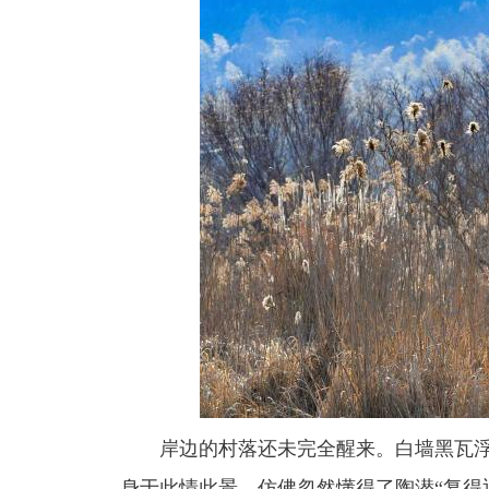
岸边的村落还未完全醒来。白墙黑瓦浮
身于此情此景，仿佛忽然懂得了陶潜“复得