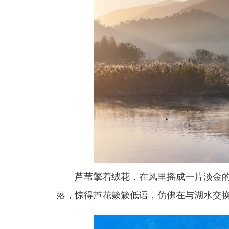
芦苇擎着绒花，在风里摇成一片淡金的
落，惊得芦花簌簌低语，仿佛在与湖水交