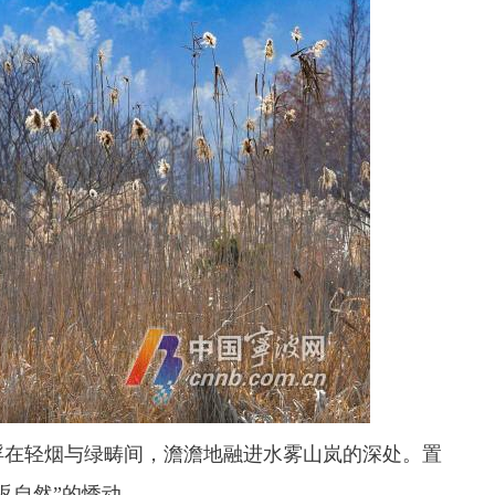
在轻烟与绿畴间，澹澹地融进水雾山岚的深处。置
返自然”的悸动——