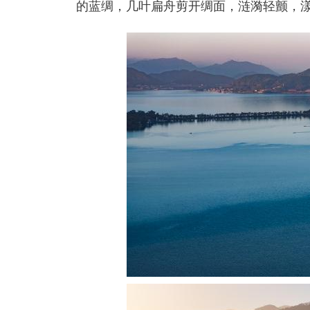
的蓝绸，几叶扁舟剪开绸面，涟漪轻颤，