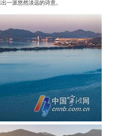
漾出一派悠然淡远的诗意。