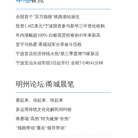
全国首个"百万箱级"铁路港站诞生
投资1.4亿美元!宁波国资参与新华三中资化收购
年内涨幅超100% 白银现货价格创45年来新高
坚守与热爱 甬藉冠军分享奋斗历程
宁波首店经济持续火热!第三季度增79家新店
宁波至汕头动车组5日起开行 全程7小时41分钟
明州论坛
/
甬城晨笔
紧起来、动起来、快起来
多运用传统文化化解民间纠纷
将赛场“高热”转为健身“长热”
“领跑带动”重在“领导带动”