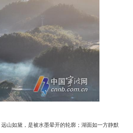
远山如黛，是被水墨晕开的轮廓；湖面如一方静默