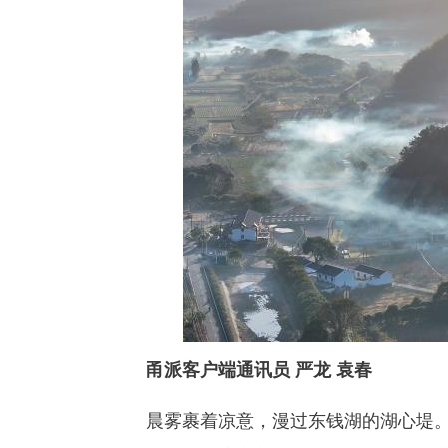
甬派客户端通讯员 严龙 袁春
晨雾裹着凉意，漫过东钱湖的湖心堤。