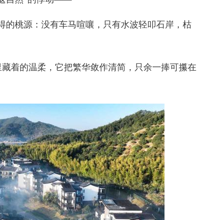
的桃源：没有车马喧嚷，只有水波轻叩石岸，枯
藏着的温柔，它把繁华敛作清简，只余一捧可攥在