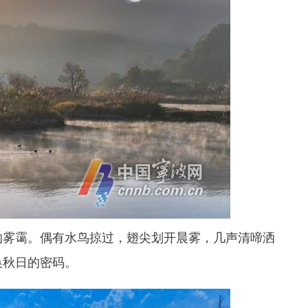
雾霭。偶有水鸟掠过，翅尖划开晨雾，几声清啼洒
换秋日的密码。