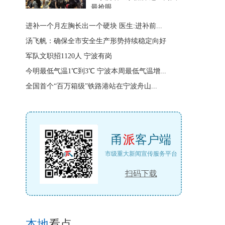
最抢眼
进补一个月左胸长出一个硬块 医生:进补前...
汤飞帆：确保全市安全生产形势持续稳定向好
军队文职招1120人 宁波有岗
今明最低气温1℃到3℃ 宁波本周最低气温增...
全国首个“百万箱级”铁路港站在宁波舟山...
甬
派
客户端
市级重大新闻宣传服务平台
扫码下载
本地
看点