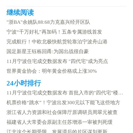
"浙BA"余姚队88:68力克嘉兴经开区队
宁波“千万好礼”再加码！五条专属游线首发
完成航行！中欧北极快航货轮靠泊宁波舟山港
国足新星王钰栋回甬:为国出战很自豪
11月宁波住宅成交数据发布 "四代宅"成为亮点
世界黄金协会：明年黄金价格或上涨30%
11月宁波住宅成交数据发布 首批入市的"四代宅"楼盘成为亮点
机票价格“跳水”！宁波出发300元以下能飞这些地方
浙江省人力资源和社会保障厅原调研员周翠元被查
福建省人大常委会原副主任苏增添一审被判死缓
江北这个长期受限、发展滞后的片区谋划更新