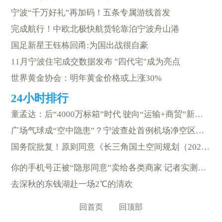
宁波“千万好礼”再加码！五条专属游线首发
完成航行！中欧北极快航货轮靠泊宁波舟山港
国足新星王钰栋回甬:为国出战很自豪
11月宁波住宅成交数据发布 "四代宅"成为亮点
世界黄金协会：明年黄金价格或上涨30%
童孟达：后“4000万标箱”时代 驶向“运输+商贸”新航道
广场气球成“空中隐患”？宁波查处首例机场净空区违规气球案
国务院批复！原则同意《长三角国土空间规划（2023—2035年）》
你的手机号正被“隐形同意”卖给各类商家 记者实测六大平台
去深秋的东钱湖赴一场2℃的清欢
回首页
回顶部