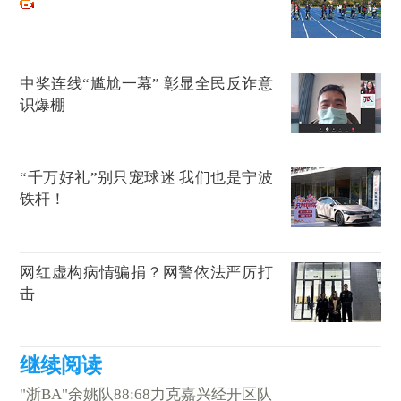
中奖连线“尴尬一幕” 彰显全民反诈意
识爆棚
“千万好礼”别只宠球迷 我们也是宁波
铁杆！
网红虚构病情骗捐？网警依法严厉打
击
"浙BA"余姚队88:68力克嘉兴经开区队