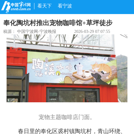
看天下
看宁波
奉化陶坑村推出宠物咖啡馆+草坪徒步
稿源：
中国宁波网-宁波晚报
2026-03-29 07:07:55
宠物主题咖啡店门面。
春日里的奉化区裘村镇陶坑村，青山环绕、