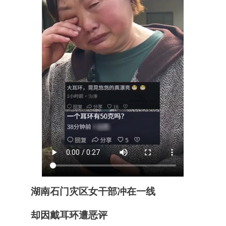
湖南石门灾区女干部冲在一线
却因戴耳环遭恶评